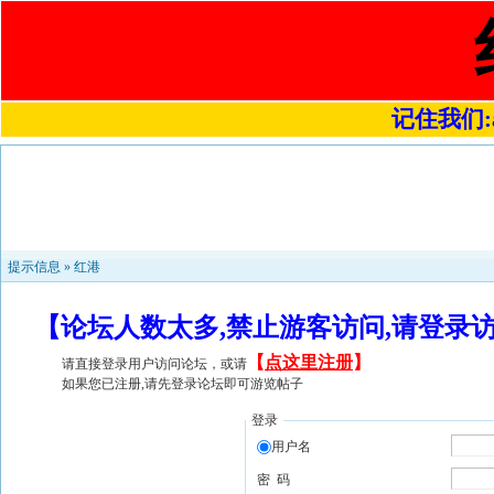
记住我们:a4
提示信息 »
红港
【论坛人数太多,禁止游客访问,请登录
【
点这里注册
】
请直接登录用户访问论坛，或请
如果您已注册,请先登录论坛即可游览帖子
登录
用户名
密 码