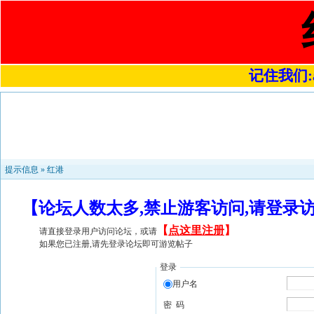
记住我们:a4
提示信息 »
红港
【论坛人数太多,禁止游客访问,请登录
【
点这里注册
】
请直接登录用户访问论坛，或请
如果您已注册,请先登录论坛即可游览帖子
登录
用户名
密 码