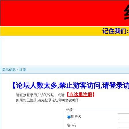
记住我们:a4
提示信息 »
红港
【论坛人数太多,禁止游客访问,请登录
【
点这里注册
】
请直接登录用户访问论坛，或请
如果您已注册,请先登录论坛即可游览帖子
登录
用户名
密 码