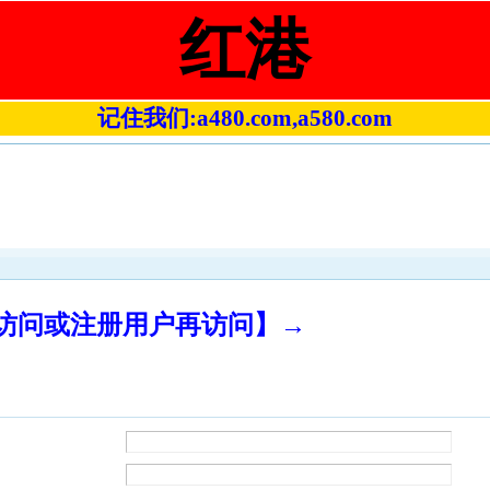
红港
记住我们:a480.com,a580.com
录访问或注册用户再访问】→