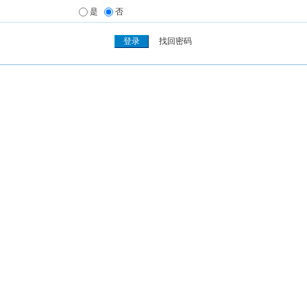
是
否
找回密码