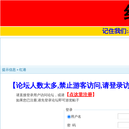
记住我们:a4
提示信息 »
红港
【论坛人数太多,禁止游客访问,请登录
【
点这里注册
】
请直接登录用户访问论坛，或请
如果您已注册,请先登录论坛即可游览帖子
登录
用户名
密 码