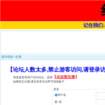
记住我们:a4
提示信息 »
红港
【论坛人数太多,禁止游客访问,请登录
【
点这里注册
】
请直接登录用户访问论坛，或请
如果您已注册,请先登录论坛即可游览帖子
登录
用户名
密 码