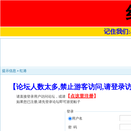
记住我们:a4
提示信息 »
红港
【论坛人数太多,禁止游客访问,请登录
【
点这里注册
】
请直接登录用户访问论坛，或请
如果您已注册,请先登录论坛即可游览帖子
登录
用户名
密 码