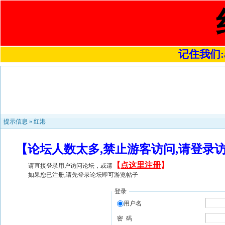
记住我们:a4
提示信息 »
红港
【论坛人数太多,禁止游客访问,请登录
【
点这里注册
】
请直接登录用户访问论坛，或请
如果您已注册,请先登录论坛即可游览帖子
登录
用户名
密 码