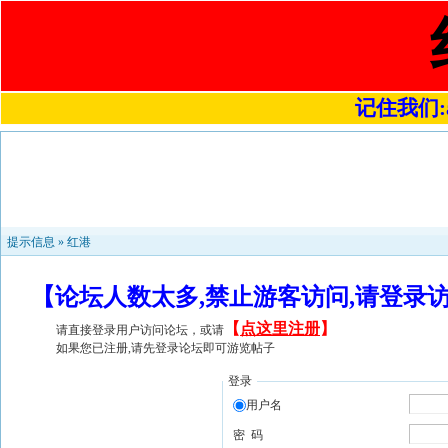
记住我们:a4
提示信息 »
红港
【论坛人数太多,禁止游客访问,请登录
【
点这里注册
】
请直接登录用户访问论坛，或请
如果您已注册,请先登录论坛即可游览帖子
登录
用户名
密 码