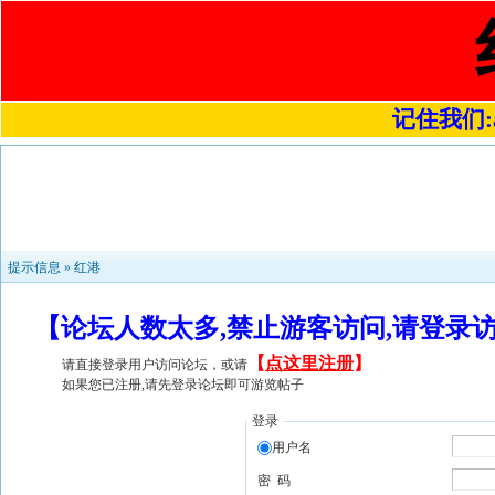
记住我们:a4
提示信息 »
红港
【论坛人数太多,禁止游客访问,请登录
【
点这里注册
】
请直接登录用户访问论坛，或请
如果您已注册,请先登录论坛即可游览帖子
登录
用户名
密 码