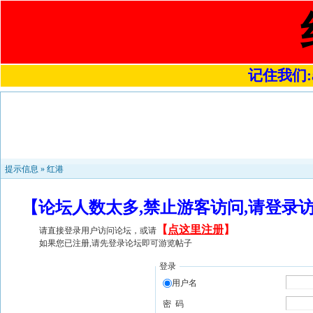
记住我们:a4
提示信息 »
红港
【论坛人数太多,禁止游客访问,请登录
【
点这里注册
】
请直接登录用户访问论坛，或请
如果您已注册,请先登录论坛即可游览帖子
登录
用户名
密 码