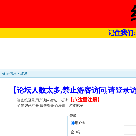
记住我们:a4
提示信息 »
红港
【论坛人数太多,禁止游客访问,请登录
【
点这里注册
】
请直接登录用户访问论坛，或请
如果您已注册,请先登录论坛即可游览帖子
登录
用户名
密 码