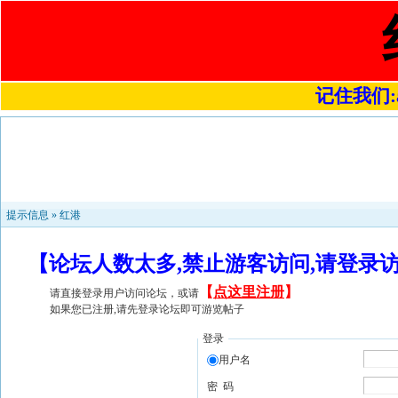
记住我们:a4
提示信息 »
红港
【论坛人数太多,禁止游客访问,请登录
【
点这里注册
】
请直接登录用户访问论坛，或请
如果您已注册,请先登录论坛即可游览帖子
登录
用户名
密 码