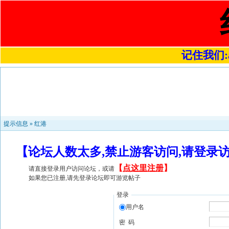
记住我们:a4
提示信息 »
红港
【论坛人数太多,禁止游客访问,请登录
【
点这里注册
】
请直接登录用户访问论坛，或请
如果您已注册,请先登录论坛即可游览帖子
登录
用户名
密 码