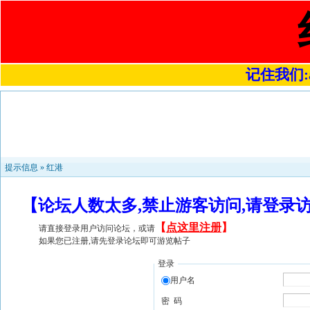
记住我们:a4
提示信息 »
红港
【论坛人数太多,禁止游客访问,请登录
【
点这里注册
】
请直接登录用户访问论坛，或请
如果您已注册,请先登录论坛即可游览帖子
登录
用户名
密 码