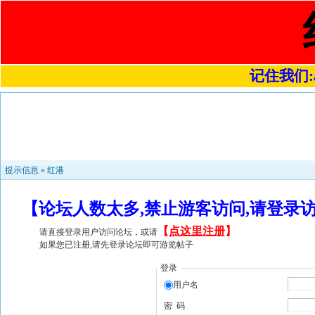
记住我们:a4
提示信息 »
红港
【论坛人数太多,禁止游客访问,请登录
【
点这里注册
】
请直接登录用户访问论坛，或请
如果您已注册,请先登录论坛即可游览帖子
登录
用户名
密 码