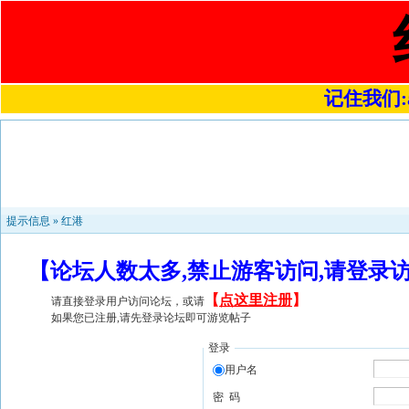
记住我们:a4
提示信息 »
红港
【论坛人数太多,禁止游客访问,请登录
【
点这里注册
】
请直接登录用户访问论坛，或请
如果您已注册,请先登录论坛即可游览帖子
登录
用户名
密 码