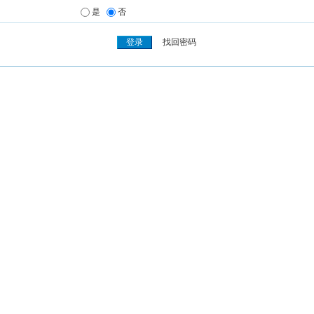
是
否
找回密码