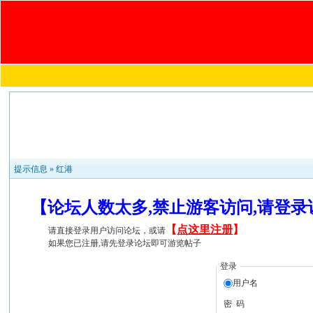
提示信息 »
红港
【论坛人数太多,禁止游客访问,请登
【
点这里注册
】
请直接登录用户访问论坛，或请
如果您已注册,请先登录论坛即可游览帖子
登录
用户名
密 码