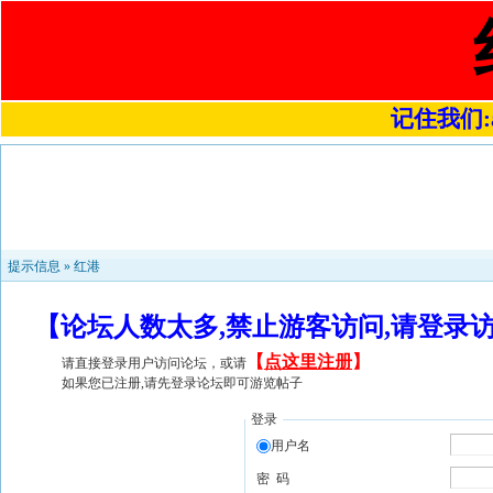
记住我们:a4
提示信息 »
红港
【论坛人数太多,禁止游客访问,请登录
【
点这里注册
】
请直接登录用户访问论坛，或请
如果您已注册,请先登录论坛即可游览帖子
登录
用户名
密 码