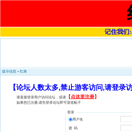
记住我们:a4
提示信息 »
红港
【论坛人数太多,禁止游客访问,请登录
【
点这里注册
】
请直接登录用户访问论坛，或请
如果您已注册,请先登录论坛即可游览帖子
登录
用户名
密 码