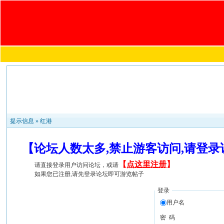
提示信息 »
红港
【论坛人数太多,禁止游客访问,请登
【
点这里注册
】
请直接登录用户访问论坛，或请
如果您已注册,请先登录论坛即可游览帖子
登录
用户名
密 码