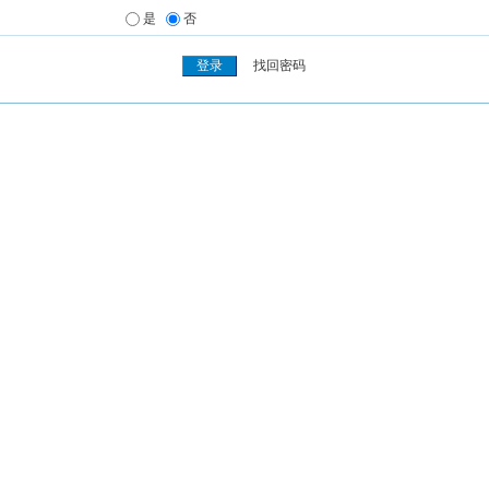
是
否
找回密码