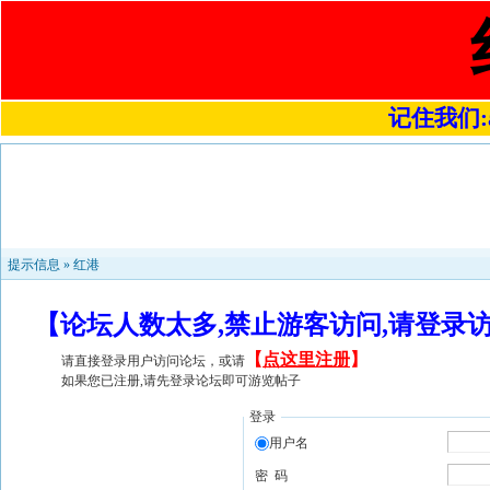
记住我们:a4
提示信息 »
红港
【论坛人数太多,禁止游客访问,请登录
【
点这里注册
】
请直接登录用户访问论坛，或请
如果您已注册,请先登录论坛即可游览帖子
登录
用户名
密 码