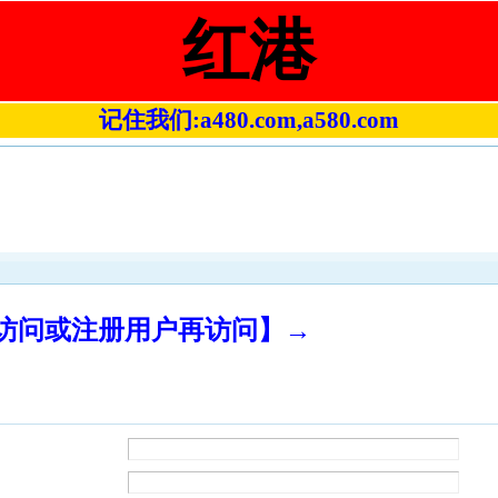
红港
记住我们:a480.com,a580.com
录访问或注册用户再访问】→