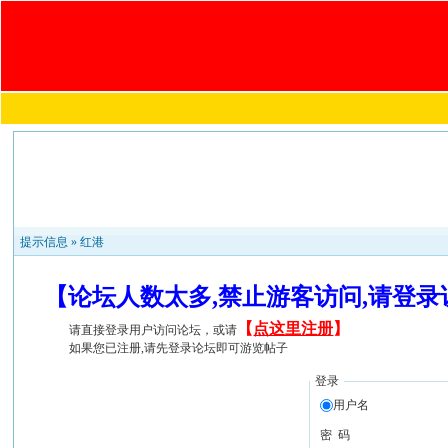
提示信息 »
红港
【论坛人数太多,禁止游客访问,请登
【
点这里注册
】
请直接登录用户访问论坛，或请
如果您已注册,请先登录论坛即可游览帖子
登录
用户名
密 码