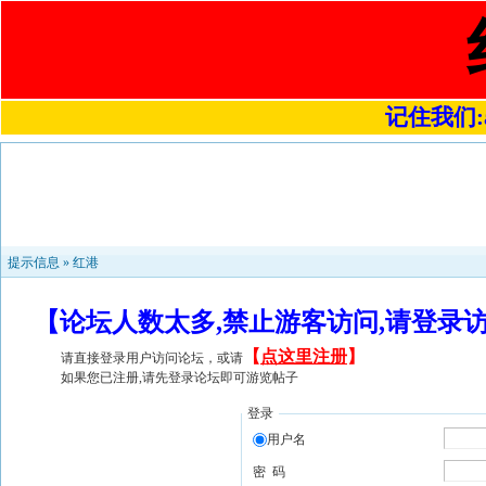
记住我们:a4
提示信息 »
红港
【论坛人数太多,禁止游客访问,请登录
【
点这里注册
】
请直接登录用户访问论坛，或请
如果您已注册,请先登录论坛即可游览帖子
登录
用户名
密 码