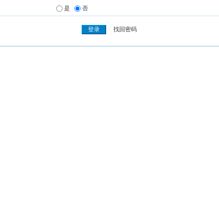
是
否
找回密码