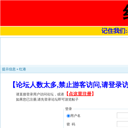
记住我们:a4
提示信息 »
红港
【论坛人数太多,禁止游客访问,请登录
【
点这里注册
】
请直接登录用户访问论坛，或请
如果您已注册,请先登录论坛即可游览帖子
登录
用户名
密 码