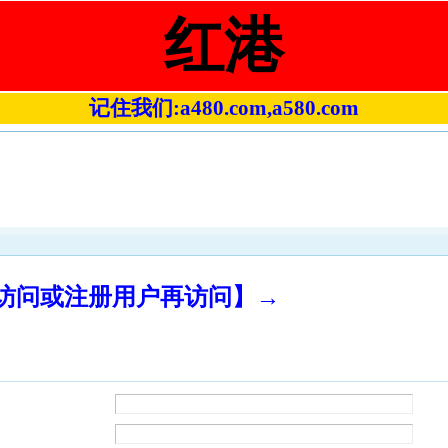
红港
记住我们:a480.com,a580.com
录访问或注册用户再访问】→