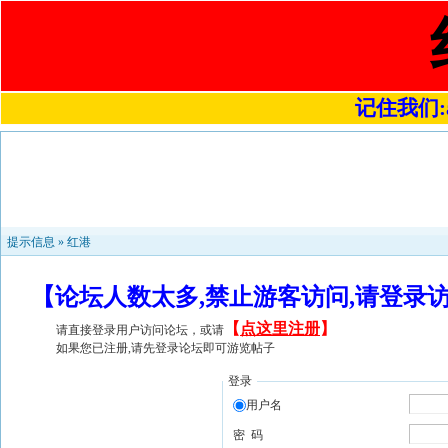
记住我们:a4
提示信息 »
红港
【论坛人数太多,禁止游客访问,请登录
【
点这里注册
】
请直接登录用户访问论坛，或请
如果您已注册,请先登录论坛即可游览帖子
登录
用户名
密 码