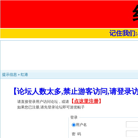
记住我们:a4
提示信息 »
红港
【论坛人数太多,禁止游客访问,请登录
【
点这里注册
】
请直接登录用户访问论坛，或请
如果您已注册,请先登录论坛即可游览帖子
登录
用户名
密 码