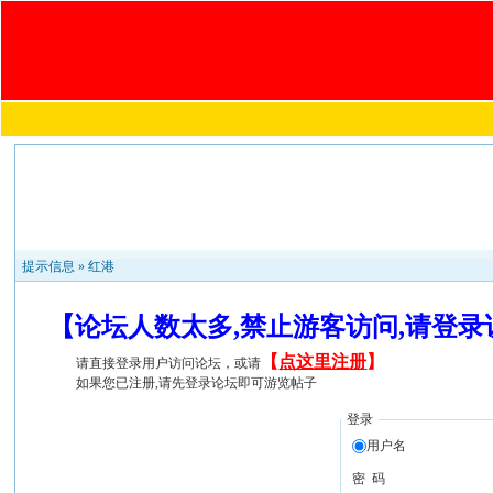
提示信息 »
红港
【论坛人数太多,禁止游客访问,请登
【
点这里注册
】
请直接登录用户访问论坛，或请
如果您已注册,请先登录论坛即可游览帖子
登录
用户名
密 码