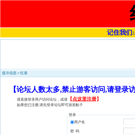
记住我们:a4
提示信息 »
红港
【论坛人数太多,禁止游客访问,请登录
【
点这里注册
】
请直接登录用户访问论坛，或请
如果您已注册,请先登录论坛即可游览帖子
登录
用户名
密 码