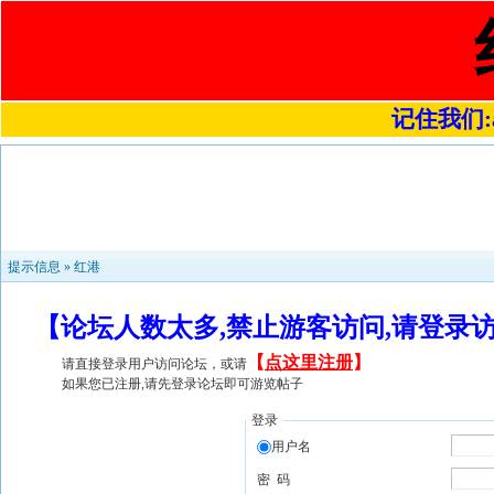
记住我们:a4
提示信息 »
红港
【论坛人数太多,禁止游客访问,请登录
【
点这里注册
】
请直接登录用户访问论坛，或请
如果您已注册,请先登录论坛即可游览帖子
登录
用户名
密 码