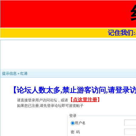
记住我们:a4
提示信息 »
红港
【论坛人数太多,禁止游客访问,请登录
【
点这里注册
】
请直接登录用户访问论坛，或请
如果您已注册,请先登录论坛即可游览帖子
登录
用户名
密 码