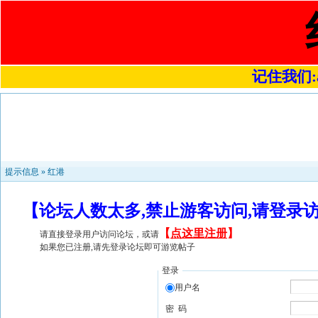
记住我们:a4
提示信息 »
红港
【论坛人数太多,禁止游客访问,请登录
【
点这里注册
】
请直接登录用户访问论坛，或请
如果您已注册,请先登录论坛即可游览帖子
登录
用户名
密 码