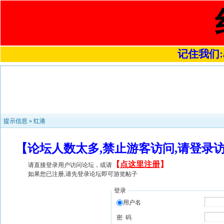
记住我们:a4
提示信息 »
红港
【论坛人数太多,禁止游客访问,请登录
【
点这里注册
】
请直接登录用户访问论坛，或请
如果您已注册,请先登录论坛即可游览帖子
登录
用户名
密 码