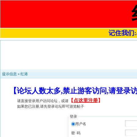
记住我们:a4
提示信息 »
红港
【论坛人数太多,禁止游客访问,请登录
【
点这里注册
】
请直接登录用户访问论坛，或请
如果您已注册,请先登录论坛即可游览帖子
登录
用户名
密 码