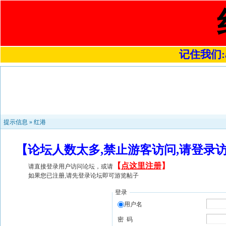
记住我们:a4
提示信息 »
红港
【论坛人数太多,禁止游客访问,请登录
【
点这里注册
】
请直接登录用户访问论坛，或请
如果您已注册,请先登录论坛即可游览帖子
登录
用户名
密 码