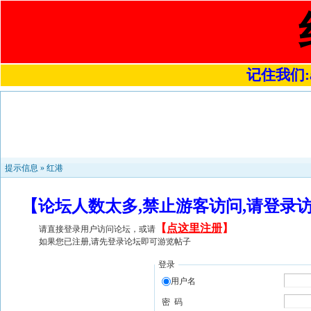
记住我们:a4
提示信息 »
红港
【论坛人数太多,禁止游客访问,请登录
【
点这里注册
】
请直接登录用户访问论坛，或请
如果您已注册,请先登录论坛即可游览帖子
登录
用户名
密 码