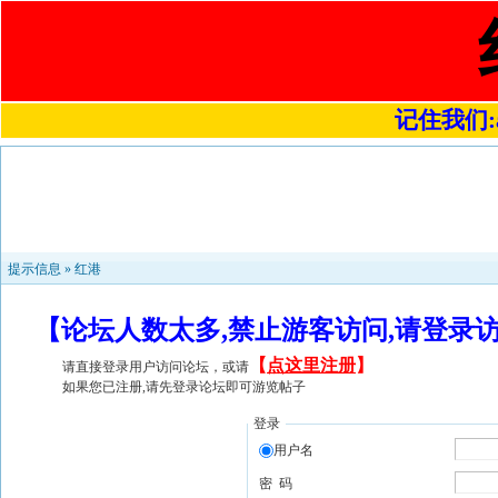
记住我们:a4
提示信息 »
红港
【论坛人数太多,禁止游客访问,请登录
【
点这里注册
】
请直接登录用户访问论坛，或请
如果您已注册,请先登录论坛即可游览帖子
登录
用户名
密 码