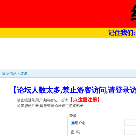
记住我们:a4
提示信息 »
红港
【论坛人数太多,禁止游客访问,请登录
【
点这里注册
】
请直接登录用户访问论坛，或请
如果您已注册,请先登录论坛即可游览帖子
登录
用户名
密 码