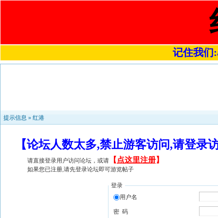
记住我们:a4
提示信息 »
红港
【论坛人数太多,禁止游客访问,请登录
【
点这里注册
】
请直接登录用户访问论坛，或请
如果您已注册,请先登录论坛即可游览帖子
登录
用户名
密 码