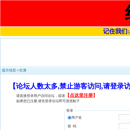
记住我们:a4
提示信息 »
红港
【论坛人数太多,禁止游客访问,请登录
【
点这里注册
】
请直接登录用户访问论坛，或请
如果您已注册,请先登录论坛即可游览帖子
登录
用户名
密 码