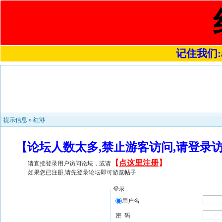
记住我们:a4
提示信息 »
红港
【论坛人数太多,禁止游客访问,请登录
【
点这里注册
】
请直接登录用户访问论坛，或请
如果您已注册,请先登录论坛即可游览帖子
登录
用户名
密 码