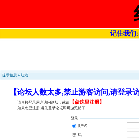
记住我们:a4
提示信息 »
红港
【论坛人数太多,禁止游客访问,请登录
【
点这里注册
】
请直接登录用户访问论坛，或请
如果您已注册,请先登录论坛即可游览帖子
登录
用户名
密 码