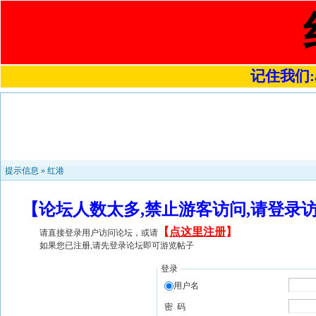
记住我们:a4
提示信息 »
红港
【论坛人数太多,禁止游客访问,请登录
【
点这里注册
】
请直接登录用户访问论坛，或请
如果您已注册,请先登录论坛即可游览帖子
登录
用户名
密 码