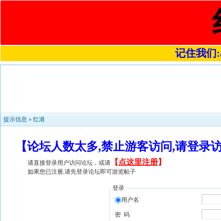
记住我们:a4
提示信息 »
红港
【论坛人数太多,禁止游客访问,请登录
【
点这里注册
】
请直接登录用户访问论坛，或请
如果您已注册,请先登录论坛即可游览帖子
登录
用户名
密 码