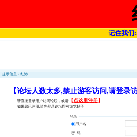
记住我们:a4
提示信息 »
红港
【论坛人数太多,禁止游客访问,请登录
【
点这里注册
】
请直接登录用户访问论坛，或请
如果您已注册,请先登录论坛即可游览帖子
登录
用户名
密 码