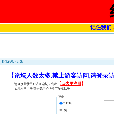
记住我们:a4
提示信息 »
红港
【论坛人数太多,禁止游客访问,请登录
【
点这里注册
】
请直接登录用户访问论坛，或请
如果您已注册,请先登录论坛即可游览帖子
登录
用户名
密 码