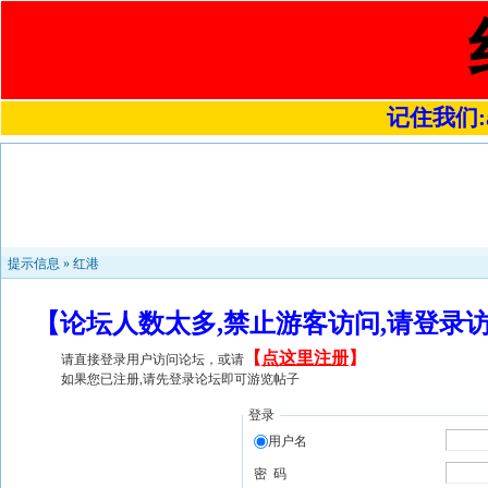
记住我们:a4
提示信息 »
红港
【论坛人数太多,禁止游客访问,请登录
【
点这里注册
】
请直接登录用户访问论坛，或请
如果您已注册,请先登录论坛即可游览帖子
登录
用户名
密 码