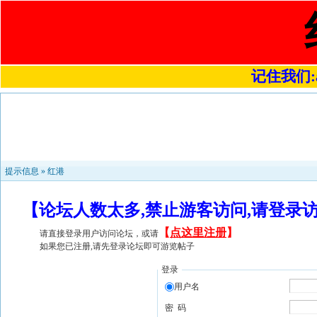
记住我们:a4
提示信息 »
红港
【论坛人数太多,禁止游客访问,请登录
【
点这里注册
】
请直接登录用户访问论坛，或请
如果您已注册,请先登录论坛即可游览帖子
登录
用户名
密 码